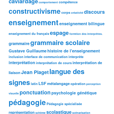
caviardage
compétence
comportement
constructivisme
discours
corps
créativité
enseignement
enseignement bilingue
espage
enseignement du français
formtion des interprètes.
grammaire scolaire
grammaire
Gustave Guillaume
histoire de l'enseignement
inclusion
interface de communication
interprète
interprétation
interprétation de
interprétation de cours
langue des
Jean Piaget
liaison
signes
LSF
métalangage
latin
opération
perception
ponctuation
psychologie génétique
visuelle
pédagogie
Pédagogie spécialisée
scolastique
représentation
schème
scénarisation