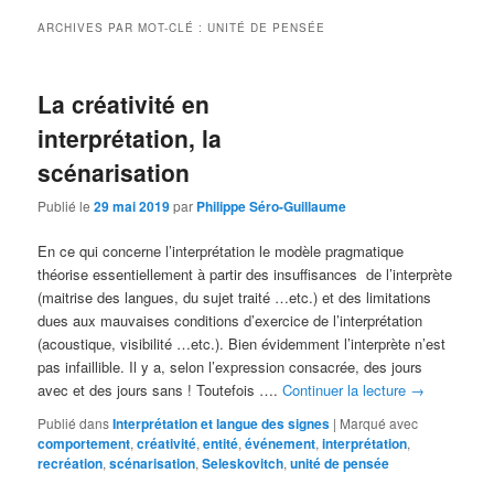
principal
secondaire
ARCHIVES PAR MOT-CLÉ :
UNITÉ DE PENSÉE
La créativité en
interprétation, la
scénarisation
Publié le
29 mai 2019
par
Philippe Séro-Guillaume
En ce qui concerne l’interprétation le modèle pragmatique
théorise essentiellement à partir des insuffisances de l’interprète
(maitrise des langues, du sujet traité …etc.) et des limitations
dues aux mauvaises conditions d’exercice de l’interprétation
(acoustique, visibilité …etc.). Bien évidemment l’interprète n’est
pas infaillible. Il y a, selon l’expression consacrée, des jours
avec et des jours sans ! Toutefois ….
Continuer la lecture
→
Publié dans
Interprétation et langue des signes
|
Marqué avec
comportement
,
créativité
,
entité
,
événement
,
interprétation
,
recréation
,
scénarisation
,
Seleskovitch
,
unité de pensée